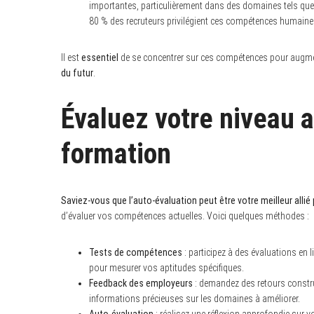
importantes, particulièrement dans des domaines tels que la
80 % des recruteurs privilégient ces compétences humain
Il est
essentiel
de se concentrer sur ces compétences pour augmen
du futur
.
Évaluez votre niveau a
formation
Saviez-vous que l’auto-évaluation peut être votre meilleur allié
d’évaluer vos compétences actuelles. Voici quelques méthodes :
Tests de compétences
: participez à des évaluations en 
pour mesurer vos aptitudes spécifiques.
Feedback des employeurs
: demandez des retours constru
informations précieuses sur les domaines à améliorer.
Auto-évaluation
: réalisez une réflexion approfondie sur v