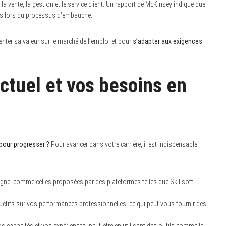
 vente, la gestion et le service client. Un rapport de McKinsey indique que
es lors du processus d’embauche.
ter sa valeur sur le marché de l’emploi et pour
s’adapter aux exigences
ctuel et vos besoins en
 pour progresser ?
Pour avancer dans votre carrière, il est indispensable
ligne, comme celles proposées par des plateformes telles que Skillsoft,
ctifs sur vos performances professionnelles, ce qui peut vous fournir des
os capacités et vos expériences, peut-être en utilisant des outils comme le