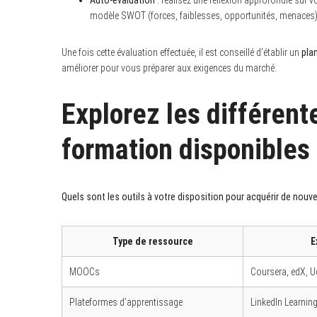
modèle SWOT (forces, faiblesses, opportunités, menaces)
Une fois cette évaluation effectuée, il est conseillé d’établir un
pla
améliorer pour vous préparer aux exigences du marché.
S
e
a
Explorez les différent
r
c
h
f
formation disponibles
o
r
:
Quels sont les outils à votre disposition pour acquérir de nou
Type de ressource
E
MOOCs
Coursera, edX, 
Plateformes d’apprentissage
LinkedIn Learning