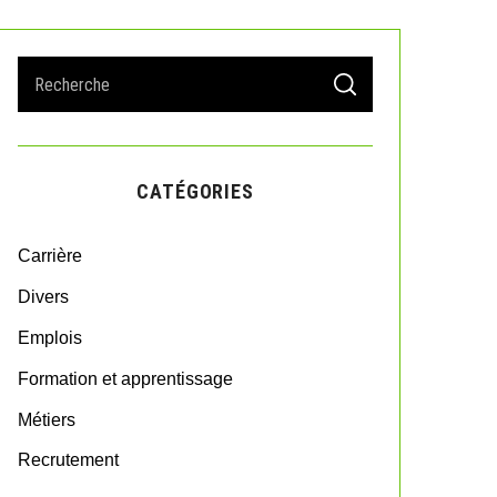
S
S
e
E
A
a
R
r
C
H
c
CATÉGORIES
h
f
o
Carrière
r
:
Divers
Emplois
Formation et apprentissage
Métiers
Recrutement