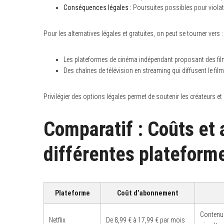
r
Conséquences légales :
Poursuites possibles pour violati
c
h
f
Pour les alternatives légales et gratuites, on peut se tourner vers :
o
r
:
Les plateformes de cinéma indépendant proposant des film
Des chaînes de télévision en streaming qui diffusent le film
Privilégier des options légales permet de soutenir les créateurs et 
Comparatif : Coûts et
différentes plateform
Plateforme
Coût d’abonnement
Contenu 
Netflix
De 8,99 € à 17,99 € par mois