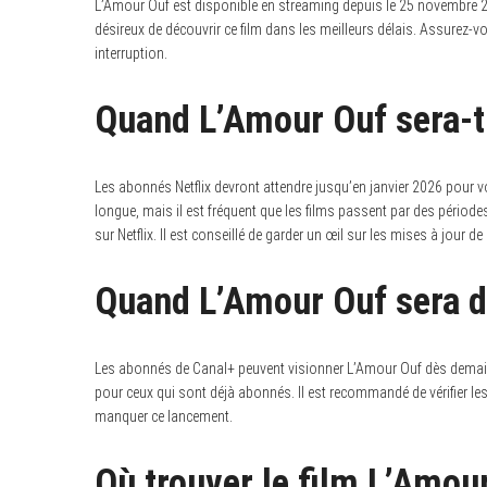
L’Amour Ouf est disponible en streaming depuis le 25 novembre 2
désireux de découvrir ce film dans les meilleurs délais. Assurez-
interruption.
Quand L’Amour Ouf sera-t-i
Les abonnés Netflix devront attendre jusqu’en janvier 2026 pour v
longue, mais il est fréquent que les films passent par des période
sur Netflix. Il est conseillé de garder un œil sur les mises à jour d
Quand L’Amour Ouf sera d
Les abonnés de Canal+ peuvent visionner L’Amour Ouf dès demain. 
pour ceux qui sont déjà abonnés. Il est recommandé de vérifier les
manquer ce lancement.
Où trouver le film L’Amou