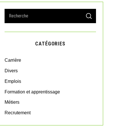
S
S
e
E
A
a
R
r
C
H
c
CATÉGORIES
h
f
o
Carrière
r
:
Divers
Emplois
Formation et apprentissage
Métiers
Recrutement