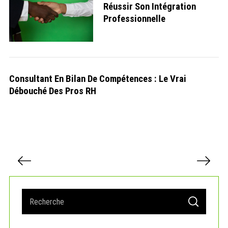
Réussir Son Intégration
Professionnelle
Consultant En Bilan De Compétences : Le Vrai
Débouché Des Pros RH
P
a
g
i
S
n
S
e
a
E
A
a
t
R