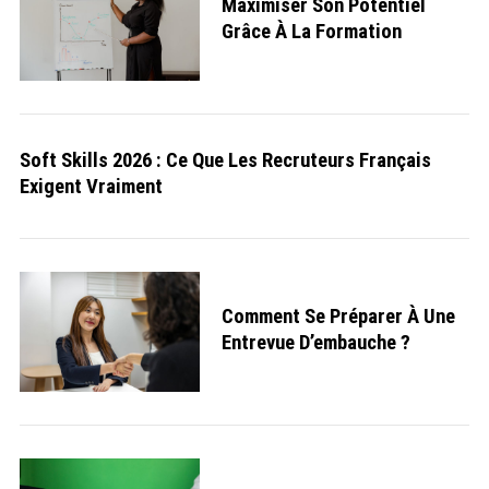
Maximiser Son Potentiel
Grâce À La Formation
Soft Skills 2026 : Ce Que Les Recruteurs Français
Exigent Vraiment
S
e
a
r
Comment Se Préparer À Une
c
h
Entrevue D’embauche ?
f
o
r
: