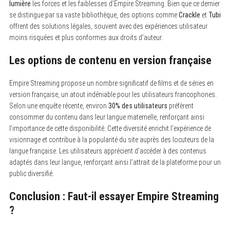
lumière
les forces et les faiblesses d’Empire Streaming. Bien que ce dernier
se distingue par sa vaste bibliothèque, des options comme
Crackle
et
Tubi
offrent des solutions légales, souvent avec des expériences utilisateur
moins risquées et plus conformes aux droits d’auteur.
Les options de contenu en version française
Empire Streaming propose un nombre significatif de films et de séries en
version française, un atout indéniable pour les utilisateurs francophones.
S
e
Selon une enquête récente, environ
30% des utilisateurs
préfèrent
a
consommer du contenu dans leur langue maternelle, renforçant ainsi
r
l’importance de cette disponibilité. Cette diversité enrichit l’expérience de
c
h
visionnage et contribue à la popularité du site auprès des locuteurs de la
f
langue française. Les utilisateurs apprécient d’accéder à des contenus
o
adaptés dans leur langue, renforçant ainsi l’attrait de la plateforme pour un
r
:
public diversifié.
Conclusion : Faut-il essayer Empire Streaming
?