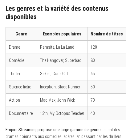
Les genres et la variété des contenus
disponibles
Genre
Exemples populaires
Nombre de titres
Drame
Parasite, La La Land
120
Comédie
The Hangover, Superbad
80
Thriller
Se7en, Gone Girl
65
Science-fiction
Inception, Blade Runner
50
Action
Mad Max, John Wick
70
Documentaire
13th, My Octopus Teacher
40
Empire Streaming propose une large gamme de genres
, allant des
drames poignants aux comédies légères, en passant par les thrillers