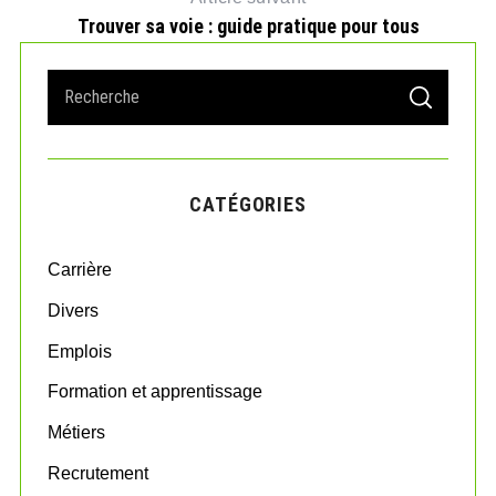
Trouver sa voie : guide pratique pour tous
S
S
e
E
A
a
R
r
C
H
c
CATÉGORIES
h
f
o
Carrière
r
:
Divers
Emplois
Formation et apprentissage
Métiers
Recrutement