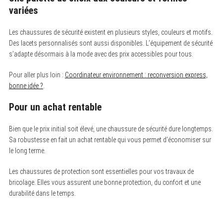
variées
c
h
f
Les chaussures de sécurité existent en plusieurs styles, couleurs et motifs.
o
r
Des lacets personnalisés sont aussi disponibles. L’équipement de sécurité
:
s’adapte désormais à la mode avec des prix accessibles pour tous.
Pour aller plus loin :
Coordinateur environnement : reconversion express,
bonne idée ?
.
Pour un achat rentable
Bien que le prix initial soit élevé, une chaussure de sécurité dure longtemps.
Sa robustesse en fait un achat rentable qui vous permet d’économiser sur
le long terme.
Les chaussures de protection sont essentielles pour vos travaux de
bricolage. Elles vous assurent une bonne protection, du confort et une
durabilité dans le temps.