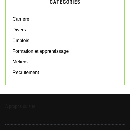
CATÉGORIES
h
f
o
Carrière
r
:
Divers
Emplois
Formation et apprentissage
Métiers
Recrutement
A propos du site