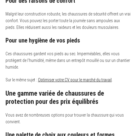
Pour des raisons de confort
Malgré leur construction robuste, les chaussures de sécurité offrent un vrai
confort. Vous pouvez les porter toute la journée sans ampoules aux
pieds. Elles réduisent aussi les raideurs et les douleurs musculaires.
Pour une hygiène de vos pieds
Ces chaussures gardent vos pieds au sec. Imperméables, elles vous
protègent de l’humidité, même dans un entrepôt mouillé ou sur un chantier
humide.
Sur le même sujet :
Optimiser votre CV pour le marché du travail
.
Une gamme variée de chaussures de
protection pour des prix équilibrés
Vous avez de nombreuses options pour trouver la chaussure qui vous
convient.
S
e
a
Une palette de choix aux couleurs et formes
r