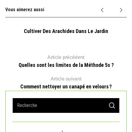
Vous aimerez aussi
Cultiver Des Arachides Dans Le Jardin
Article précédent
Quelles sont les limites de la Méthode 5s ?
Article suivant
Comment nettoyer un canapé en velours ?
S
S
e
E
A
a
R
r
C
H
c