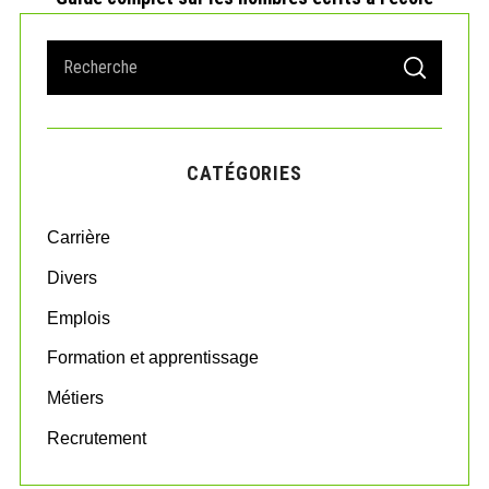
S
S
e
E
A
a
R
r
C
H
c
CATÉGORIES
h
f
o
Carrière
r
:
Divers
Emplois
Formation et apprentissage
Métiers
Recrutement