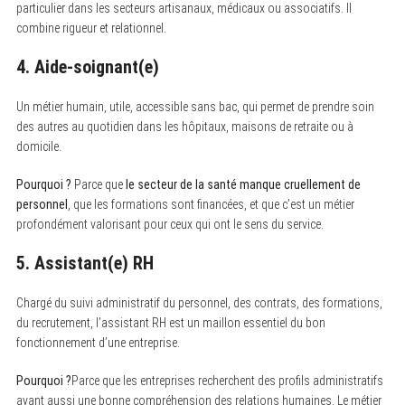
particulier dans les secteurs artisanaux, médicaux ou associatifs. Il
combine rigueur et relationnel.
S
4. Aide-soignant(e)
e
a
r
Un métier humain, utile, accessible sans bac, qui permet de prendre soin
c
des autres au quotidien dans les hôpitaux, maisons de retraite ou à
h
f
domicile.
o
r
Pourquoi ?
Parce que
le secteur de la santé manque cruellement de
:
personnel
, que les formations sont financées, et que c’est un métier
profondément valorisant pour ceux qui ont le sens du service.
5. Assistant(e) RH
Chargé du suivi administratif du personnel, des contrats, des formations,
du recrutement, l’assistant RH est un maillon essentiel du bon
fonctionnement d’une entreprise.
Pourquoi ?
Parce que les entreprises recherchent des profils administratifs
ayant aussi une bonne compréhension des relations humaines. Le métier