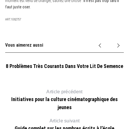
moment est venu de changer, sachez une chose :
il n’est pas trop tard il
faut juste oser.
ART.1062757
Vous aimerez aussi
8 Problèmes Très Courants Dans Votre Lit De Semence
nt
C
Article précédent
Initiatives pour la culture cinématographique des
jeunes
Article suivant
Guide complet sur les nombres écrits à l’école