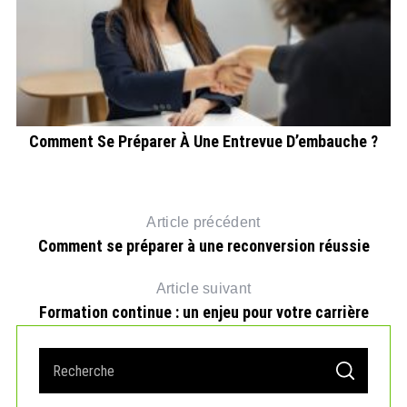
e
Comment Se Préparer À Une Entrevue D’embauche ?
Article précédent
Comment se préparer à une reconversion réussie
Article suivant
Formation continue : un enjeu pour votre carrière
S
S
e
E
A
a