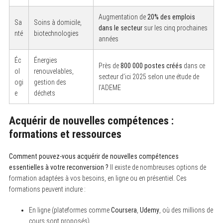
Augmentation de
20% des emplois
Sa
Soins à domicile,
dans le secteur
sur les cinq prochaines
nté
biotechnologies
années
Éc
Énergies
Près de
800 000 postes créés
dans ce
ol
renouvelables,
secteur d’ici 2025 selon une étude de
ogi
gestion des
l’ADEME
e
déchets
Acquérir de nouvelles compétences :
formations et ressources
Comment pouvez-vous acquérir de nouvelles compétences
essentielles à votre reconversion ?
Il existe de nombreuses options de
formation adaptées à vos besoins, en ligne ou en présentiel. Ces
formations peuvent inclure :
En ligne (plateformes comme
Coursera
,
Udemy
, où des millions de
cours sont proposés)