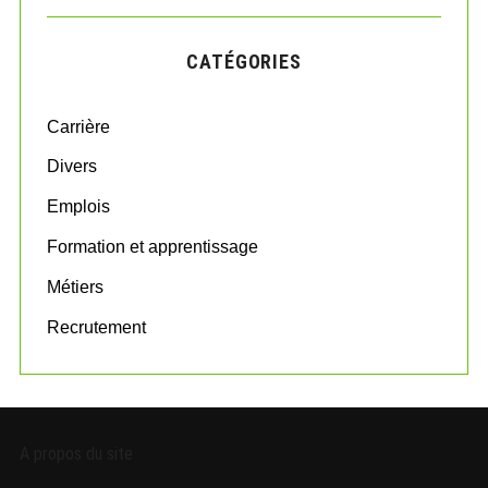
R
r
C
H
c
CATÉGORIES
h
f
o
Carrière
r
:
Divers
Emplois
Formation et apprentissage
Métiers
Recrutement
A propos du site