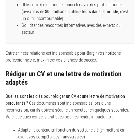
c
Utiliser LinkedIn pour se connecter avec des professionnels
h
(avec plus de
800 millions d’utilisateurs dans le monde
, c’est
f
un outil incontournable)
o
r
Solliciter des rencontres informatives avec des experts du
:
secteur
Entretenir ces relations est indispensable pour élargir vos horizons
professionnels et maximiser vos chances de succès.
Rédiger un CV et une lettre de motivation
adaptés
Quelles sont les clés pour rédiger un CV et une lettre de motivation
percutants ?
Ces documents sont indispensables lors d’une
reconversion, car ils doivent séduire un recruteur en quelques secondes.
Voici quelques conseils pratiques pour les rendre impactants :
Adapter le contenu en fonction du secteur ciblé (en mettant en
avant vos compétences transversales)