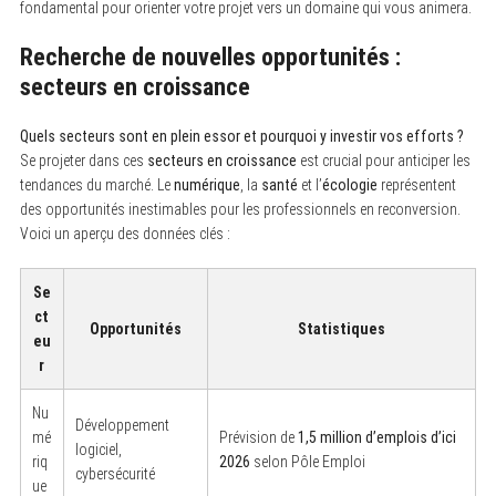
fondamental pour orienter votre projet vers un domaine qui vous animera.
Recherche de nouvelles opportunités :
secteurs en croissance
Quels secteurs sont en plein essor et pourquoi y investir vos efforts ?
Se projeter dans ces
secteurs en croissance
est crucial pour anticiper les
tendances du marché. Le
numérique
, la
santé
et l’
écologie
représentent
des opportunités inestimables pour les professionnels en reconversion.
Voici un aperçu des données clés :
Se
ct
Opportunités
Statistiques
eu
r
Nu
Développement
mé
Prévision de
1,5 million d’emplois d’ici
logiciel,
riq
2026
selon Pôle Emploi
cybersécurité
ue