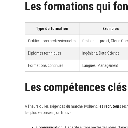
Les formations qui fon
Type de formation
Exemples
Certifications professionnelles
Gestion de projet, Cloud Co
Diplômes techniques
Ingénierie, Data Science
Formations continues
Langues, Management
Les compétences clés
S
e
À l’heure où les exigences du marché évoluent,
les recruteurs
rech
a
les plus valorisées, on trouve :
r
c
h
Communication :
Capacité à transmettre des idées claireme
f