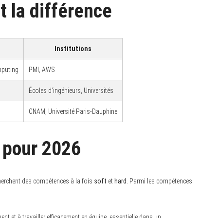
t la différence
Institutions
mputing
PMI, AWS
Écoles d’ingénieurs, Universités
CNAM, Université Paris-Dauphine
 pour 2026
erchent des compétences à la fois
soft
et
hard
. Parmi les compétences
nt et à travailler efficacement en équipe, essentielle dans un