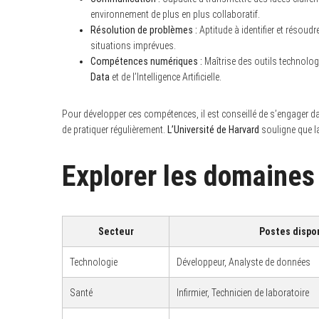
o
environnement de plus en plus collaboratif.
r
Résolution de problèmes :
Aptitude à identifier et résoud
:
situations imprévues.
Compétences numériques :
Maîtrise des outils technolo
Data
et de l’Intelligence Artificielle.
Pour développer ces compétences, il est conseillé de s’engager da
de pratiquer régulièrement.
L’Université de Harvard
souligne que la
Explorer les domaines
Secteur
Postes dispo
Technologie
Développeur, Analyste de données
Santé
Infirmier, Technicien de laboratoire