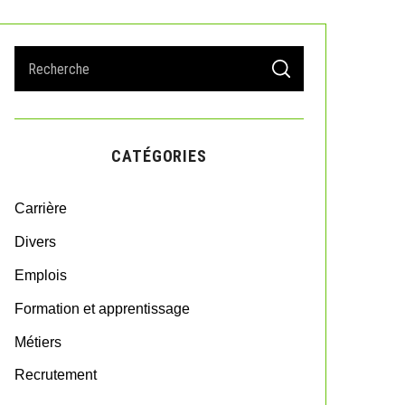
S
S
e
E
A
a
R
r
C
H
c
CATÉGORIES
h
f
o
Carrière
r
:
Divers
Emplois
Formation et apprentissage
Métiers
Recrutement