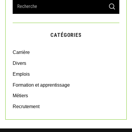
S
S
e
E
A
a
R
r
C
H
c
CATÉGORIES
h
f
o
Carrière
r
:
Divers
Emplois
Formation et apprentissage
Métiers
Recrutement