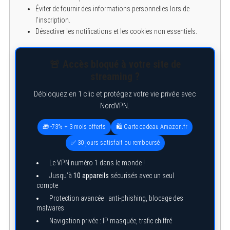
Éviter de fournir des informations personnelles lors de
l’inscription.
Désactiver les notifications et les cookies non essentiels.
🚨 Accès bloqué à votre site de
streaming ?
Débloquez en 1 clic et protégez votre vie privée avec
NordVPN.
🎁 -73% + 3 mois offerts
🛍️ Carte cadeau Amazon.fr
✅ 30 jours satisfait ou remboursé
Le VPN numéro 1 dans le monde !
Jusqu’à
10 appareils
sécurisés avec un seul
compte
Protection avancée : anti-phishing, blocage des
malwares
Navigation privée : IP masquée, trafic chiffré