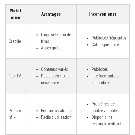
Platef
Avantages
Inconvénients
orme
Large sélection de
Publicités fréquentes
Crackle
films
Catalogue limité
Accès gratuit
Contenus variés
Publicités
S
e
Tubi TV
Pas d’abonnement
Interface parfois
a
nécessaire
encombrée
r
c
h
f
Problèmes de
o
r
Popcor
Enorme catalogue
qualité variables
:
nflix
Facile d’utilisation
Disponibilité
régionale restreinte