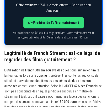
Offre exclusive :
-73% + 3 mois offerts + Carte cadeau
Amazon.fr
👉 Profiter de l’offre maintenant
Voir conditions de l’offre sur la page NordVPN. Carte cadeau Amazon.fr
envoyée après éligibilité. Garantie de remboursement 30 jours.
Légitimité de French Stream : est-ce légal de
regarder des films gratuitement ?
L’utilisation de French Stream soulève des questions sur sa légitimité.
En France, les lois sur le
copyright
protègent les contenus audiovisuels,
stipulant que
visionner des films ou des séries via des sites non
autorisés
constitue une infraction. Selon la HADOPI,
62% des Français
ne
sont pas conscients des risques juridiques encourus en matière de
streaming illégal. Les utilisateurs pourraient faire face à des sanctions, y
compris des amendes pouvant atteindre
150 000 euros
en cas de récidive.
Il est donc conseillé de se tourner vers des alternatives légales, comme