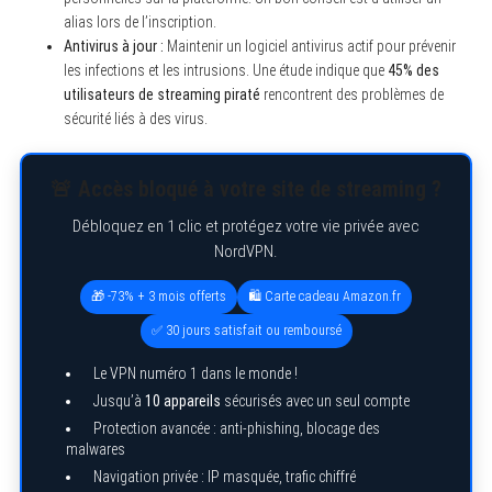
alias lors de l’inscription.
Antivirus à jour :
Maintenir un logiciel antivirus actif pour prévenir
les infections et les intrusions. Une étude indique que
45% des
utilisateurs de streaming piraté
rencontrent des problèmes de
sécurité liés à des virus.
🚨 Accès bloqué à votre site de streaming ?
Débloquez en 1 clic et protégez votre vie privée avec
NordVPN.
🎁 -73% + 3 mois offerts
🛍️ Carte cadeau Amazon.fr
✅ 30 jours satisfait ou remboursé
Le VPN numéro 1 dans le monde !
Jusqu’à
10 appareils
sécurisés avec un seul compte
Protection avancée : anti-phishing, blocage des
malwares
Navigation privée : IP masquée, trafic chiffré