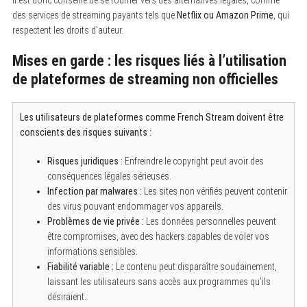
des services de streaming payants tels que
Netflix ou Amazon Prime
, qui
respectent les droits d’auteur.
Mises en garde : les risques liés à l’utilisation
de plateformes de streaming non officielles
Les utilisateurs de plateformes comme French Stream doivent être
conscients des risques suivants :
S
e
Risques juridiques :
Enfreindre le copyright peut avoir des
a
conséquences légales sérieuses.
r
c
Infection par malwares :
Les sites non vérifiés peuvent contenir
h
des virus pouvant endommager vos appareils.
f
o
Problèmes de vie privée :
Les données personnelles peuvent
r
être compromises, avec des hackers capables de voler vos
:
informations sensibles.
Fiabilité variable :
Le contenu peut disparaître soudainement,
laissant les utilisateurs sans accès aux programmes qu’ils
désiraient.