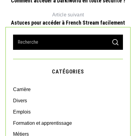
Comment accéder à Darkiworld en toute sécurité ?
Article suivant
Astuces pour accéder à French Stream facilement
S
S
e
E
So
A
a
R
r
C
H
c
CATÉGORIES
h
f
o
Carrière
r
:
Divers
Emplois
Formation et apprentissage
Métiers