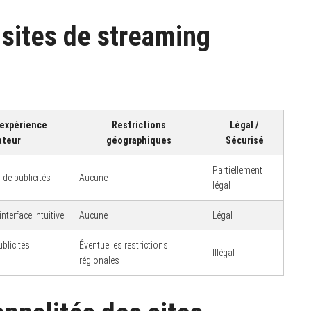
 sites de streaming
’expérience
Restrictions
Légal /
ateur
géographiques
Sécurisé
Partiellement
 de publicités
Aucune
légal
interface intuitive
Aucune
Légal
ublicités
Éventuelles restrictions
Illégal
régionales