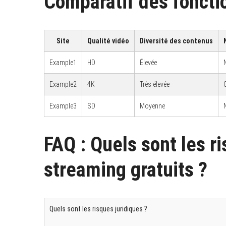
Comparatif des fonctio
Site
Qualité vidéo
Diversité des contenus
S
e
Example1
HD
Élevée
a
r
c
Example2
4K
Très élevée
h
f
Example3
SD
Moyenne
o
r
:
FAQ : Quels sont les ri
streaming gratuits ?
Quels sont les risques juridiques ?