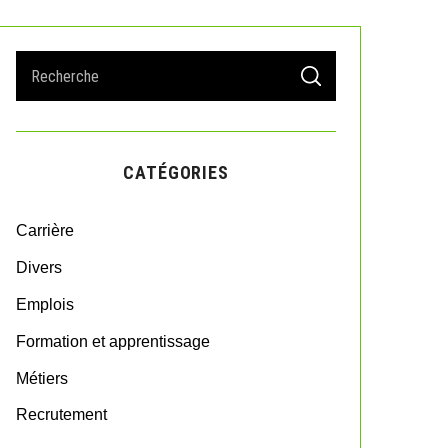
S
S
e
E
A
a
R
r
C
H
c
CATÉGORIES
h
f
o
Carrière
r
:
Divers
Emplois
Formation et apprentissage
Métiers
Recrutement