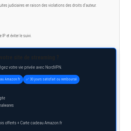
uites judiciaires en raison des violations des droits d’auteur.
P et éviter le suivi.
votre site de streaming ?
égez votre vie privée avec NordVPN.
eau Amazon.fr
✅ 30 jours satisfait ou remboursé
pte
 malwares
is offerts + Carte cadeau Amazon.fr