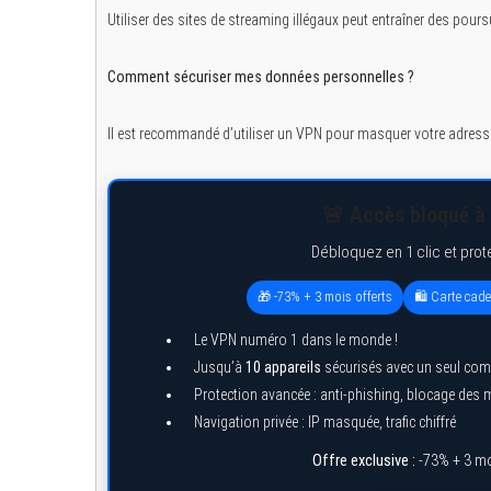
Utiliser des sites de streaming illégaux peut entraîner des pours
Comment sécuriser mes données personnelles ?
Il est recommandé d’utiliser un VPN pour masquer votre adresse I
🚨 Accès bloqué à 
Débloquez en 1 clic et prot
🎁 -73% + 3 mois offerts
🛍️ Carte cad
Le VPN numéro 1 dans le monde !
Jusqu’à
10 appareils
sécurisés avec un seul com
Protection avancée : anti-phishing, blocage des
Navigation privée : IP masquée, trafic chiffré
Offre exclusive :
-73% + 3 mo