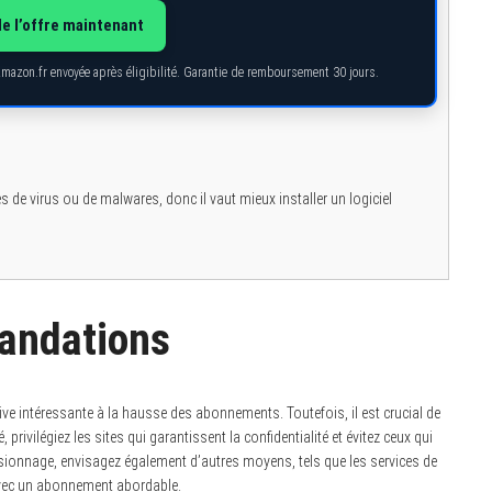
de l’offre maintenant
Amazon.fr envoyée après éligibilité. Garantie de remboursement 30 jours.
de virus ou de malwares, donc il vaut mieux installer un logiciel
andations
tive intéressante à la hausse des abonnements. Toutefois, il est crucial de
 privilégiez les sites qui garantissent la confidentialité et évitez ceux qui
isionnage, envisagez également d’autres moyens, tels que les services de
avec un abonnement abordable.