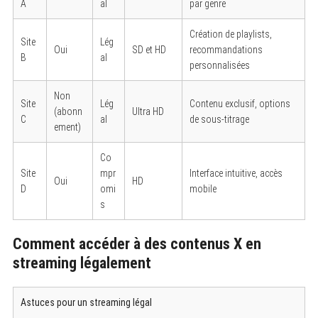
A
al
par genre
Création de playlists,
Site
Lég
Oui
SD et HD
recommandations
B
al
personnalisées
Non
Site
Lég
Contenu exclusif, options
(abonn
Ultra HD
C
al
de sous-titrage
ement)
Co
Site
mpr
Interface intuitive, accès
Oui
HD
D
omi
mobile
s
Comment accéder à des contenus X en
streaming légalement
Astuces pour un streaming légal