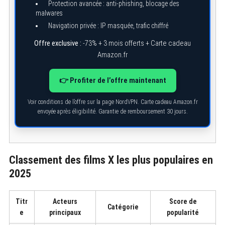
Protection avancée : anti-phishing, blocage des
malwares
Navigation privée : IP masquée, trafic chiffré
Offre exclusive :
-73% + 3 mois offerts + Carte cadeau
Amazon.fr
👉 Profiter de l’offre maintenant
Voir conditions de l’offre sur la page NordVPN. Carte cadeau Amazon.fr
envoyée après éligibilité. Garantie de remboursement 30 jours.
Classement des films X les plus populaires en
2025
S
e
Titr
Acteurs
Score de
Catégorie
a
e
principaux
popularité
r
c