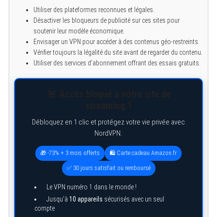
Utiliser des plateformes reconnues et légales.
Désactiver les bloqueurs de publicité sur ces sites pour
soutenir leur modèle économique.
Envisager un VPN pour accéder à des contenus géo-restreints.
Vérifier toujours la légalité du site avant de regarder du contenu.
Utiliser des services d’abonnement offrant des essais gratuits.
🚨 Accès bloqué à votre site de
streaming ?
Débloquez en 1 clic et protégez votre vie privée avec
NordVPN.
🎁 -73% + 3 mois offerts
🛍️ Carte cadeau Amazon.fr
✅ 30 jours satisfait ou remboursé
Le VPN numéro 1 dans le monde !
Jusqu’à
10 appareils
sécurisés avec un seul
compte