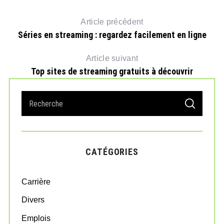
Article précédent
Séries en streaming : regardez facilement en ligne
Article suivant
Top sites de streaming gratuits à découvrir
S
S
e
E
A
a
R
r
C
H
c
CATÉGORIES
h
f
o
Carrière
r
:
Divers
Emplois