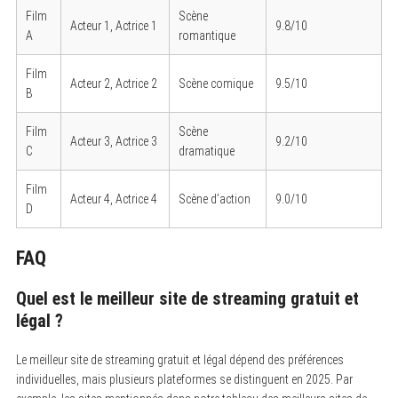
h
Film
Scène
Acteur 1, Actrice 1
9.8/10
f
A
romantique
o
r
:
Film
Acteur 2, Actrice 2
Scène comique
9.5/10
B
Film
Scène
Acteur 3, Actrice 3
9.2/10
C
dramatique
Film
Acteur 4, Actrice 4
Scène d’action
9.0/10
D
FAQ
Quel est le meilleur site de streaming gratuit et
légal ?
Le meilleur site de streaming gratuit et légal dépend des préférences
individuelles, mais plusieurs plateformes se distinguent en 2025. Par