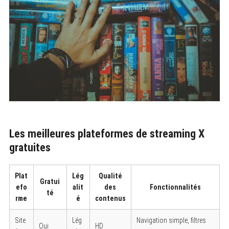
Les meilleures plateformes de streaming X
gratuites
Plat
Lég
Qualité
Gratui
efo
alit
des
Fonctionnalités
té
rme
é
contenus
Site
Lég
Navigation simple, filtres
Oui
HD