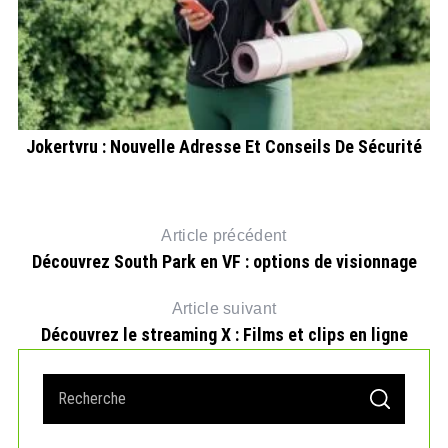
Jokertvru : Nouvelle Adresse Et Conseils De Sécurité
Article précédent
Découvrez South Park en VF : options de visionnage
Article suivant
Découvrez le streaming X : Films et clips en ligne
S
S
e
E
A
a
R