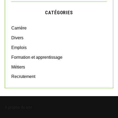
r
C
H
c
CATÉGORIES
h
f
o
Carrière
r
:
Divers
Emplois
Formation et apprentissage
Métiers
Recrutement
A propos du site