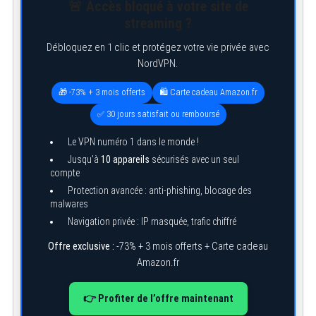
🚨 Accès bloqué à votre site de
streaming ?
Débloquez en 1 clic et protégez votre vie privée avec
NordVPN.
🎁 -73% + 3 mois offerts
🛍️ Carte cadeau Amazon.fr
✅ 30 jours satisfait ou remboursé
Le VPN numéro 1 dans le monde !
Jusqu’à
10 appareils
sécurisés avec un seul
compte
Protection avancée : anti-phishing, blocage des
malwares
Navigation privée : IP masquée, trafic chiffré
Offre exclusive :
-73% + 3 mois offerts + Carte cadeau
Amazon.fr
👉 Profiter de l’offre maintenant