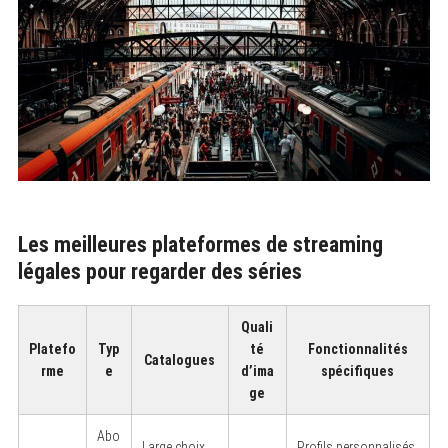
Les meilleures plateformes de streaming
légales pour regarder des séries
Quali
Platefo
Typ
té
Fonctionnalités
Catalogues
rme
e
d’ima
spécifiques
ge
Abo
Large choix
Profils personnalisés,