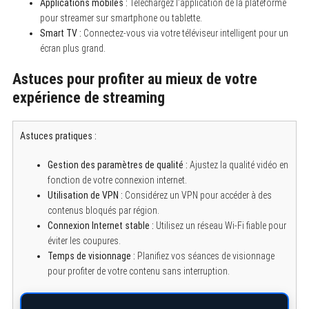
Applications mobiles :
Téléchargez l’application de la plateforme
pour streamer sur smartphone ou tablette.
Smart TV :
Connectez-vous via votre téléviseur intelligent pour un
écran plus grand.
S
e
Astuces pour profiter au mieux de votre
a
r
expérience de streaming
c
h
f
Astuces pratiques :
o
r
:
Gestion des paramètres de qualité :
Ajustez la qualité vidéo en
fonction de votre connexion internet.
Utilisation de VPN :
Considérez un VPN pour accéder à des
contenus bloqués par région.
Connexion Internet stable :
Utilisez un réseau Wi-Fi fiable pour
éviter les coupures.
Temps de visionnage :
Planifiez vos séances de visionnage
pour profiter de votre contenu sans interruption.