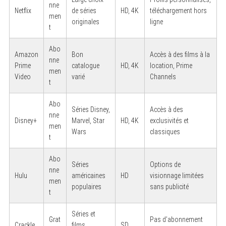
nne
Netflix
de séries
HD, 4K
téléchargement hors
men
originales
ligne
t
Abo
Amazon
Bon
Accès à des films à la
nne
Prime
catalogue
HD, 4K
location, Prime
men
Video
varié
Channels
t
Abo
Séries Disney,
Accès à des
nne
Disney+
Marvel, Star
HD, 4K
exclusivités et
men
Wars
classiques
t
Abo
Séries
Options de
nne
Hulu
américaines
HD
visionnage limitées
men
populaires
sans publicité
t
Séries et
Grat
Pas d’abonnement
Crackle
films
SD