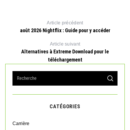
Article précédent
août 2026 Nightflix : Guide pour y accéder
Article suivant
Alternatives à Extreme Download pour le
téléchargement
S
S
e
E
A
a
R
r
C
H
c
CATÉGORIES
h
f
o
Carrière
r