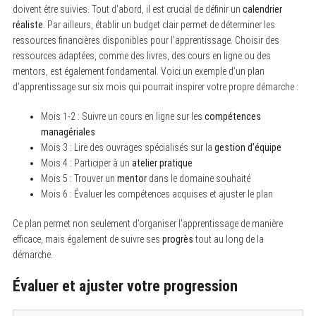
doivent être suivies. Tout d’abord, il est crucial de définir un
calendrier
réaliste
. Par ailleurs, établir un budget clair permet de déterminer les
ressources financières disponibles pour l’apprentissage. Choisir des
ressources adaptées, comme des livres, des cours en ligne ou des
mentors, est également fondamental. Voici un exemple d’un plan
d’apprentissage sur six mois qui pourrait inspirer votre propre démarche :
S
e
Mois 1-2 : Suivre un cours en ligne sur les
compétences
a
managériales
r
Mois 3 : Lire des ouvrages spécialisés sur la
gestion d’équipe
c
h
Mois 4 : Participer à un
atelier pratique
f
Mois 5 : Trouver un
mentor
dans le domaine souhaité
o
Mois 6 : Évaluer les compétences acquises et ajuster le plan
r
:
Ce plan permet non seulement d’organiser l’apprentissage de manière
efficace, mais également de suivre ses
progrès
tout au long de la
démarche.
Évaluer et ajuster votre progression