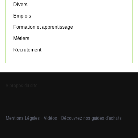
:
Divers
Emplois
Formation et apprentissage
Métiers
Recrutement
A propos du site
Mentions Légales
-
Vidéos
-
Découvrez nos guides d'achats.