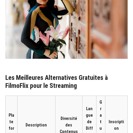
Les Meilleures Alternatives Gratuites à
FilmoFlix pour le Streaming
G
Lan
r
Pla
gue
a
Diversité
te
de
t
Inscripti
Description
des
for
Diff
u
on
Contenus