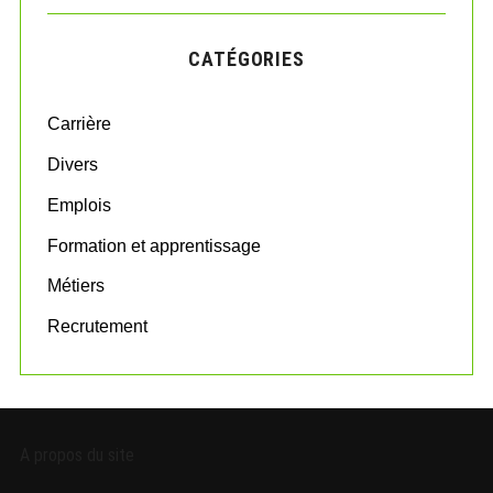
r
C
H
c
CATÉGORIES
h
f
o
Carrière
r
:
Divers
Emplois
Formation et apprentissage
Métiers
Recrutement
A propos du site