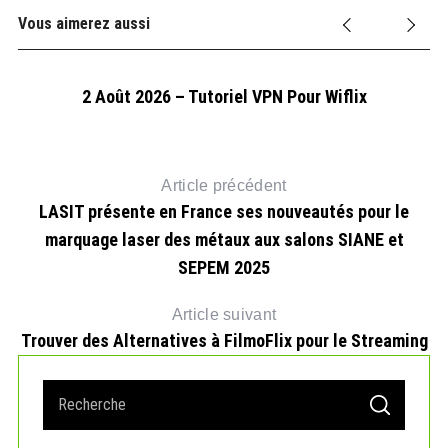
Vous aimerez aussi
2 Août 2026 – Tutoriel VPN Pour Wiflix
Article précédent
LASIT présente en France ses nouveautés pour le
marquage laser des métaux aux salons SIANE et
SEPEM 2025
Article suivant
Trouver des Alternatives à FilmoFlix pour le Streaming
À
S
S
e
E
A
a
R