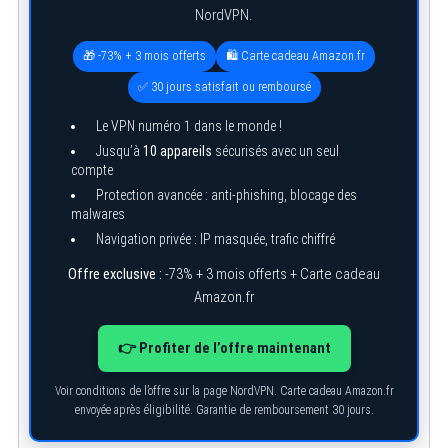
NordVPN.
🎁 -73% + 3 mois offerts
🛍️ Carte cadeau Amazon.fr
✅ 30 jours satisfait ou remboursé
Le VPN numéro 1 dans le monde !
Jusqu’à
10 appareils
sécurisés avec un seul
compte
Protection avancée : anti-phishing, blocage des
S
malwares
e
a
Navigation privée : IP masquée, trafic chiffré
r
c
Offre exclusive :
-73% + 3 mois offerts + Carte cadeau
h
Amazon.fr
f
o
r
👉 Profiter de l’offre maintenant
:
Voir conditions de l’offre sur la page NordVPN. Carte cadeau Amazon.fr
envoyée après éligibilité. Garantie de remboursement 30 jours.