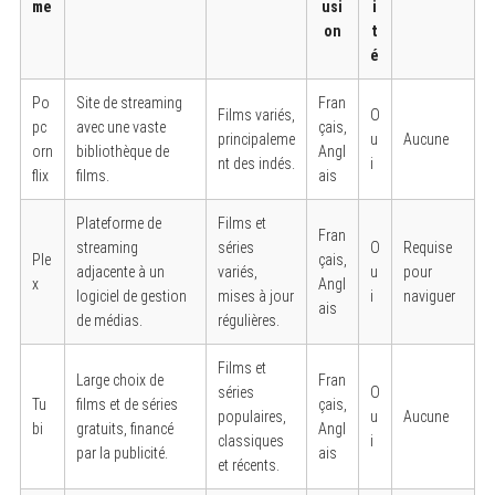
me
usi
i
on
t
é
Po
Site de streaming
Fran
Films variés,
O
pc
avec une vaste
çais,
principaleme
u
Aucune
orn
bibliothèque de
Angl
nt des indés.
i
flix
films.
ais
Plateforme de
Films et
Fran
streaming
séries
O
Requise
Ple
çais,
adjacente à un
variés,
u
pour
x
Angl
logiciel de gestion
mises à jour
i
naviguer
ais
de médias.
régulières.
Films et
Large choix de
Fran
séries
O
Tu
films et de séries
çais,
populaires,
u
Aucune
bi
gratuits, financé
Angl
classiques
i
par la publicité.
ais
et récents.