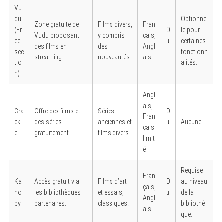
Vu
du
Optionnel
Zone gratuite de
Films divers,
Fran
(Fr
O
le pour
Vudu proposant
y compris
çais,
ee
u
certaines
des films en
des
Angl
sec
i
fonctionn
streaming.
nouveautés.
ais
tio
alités.
n)
Angl
ais,
Cra
Offre des films et
Séries
O
Fran
ckl
des séries
anciennes et
u
Aucune
çais
e
gratuitement.
films divers.
i
limit
é
Requise
Fran
Ka
Accès gratuit via
Films d’art
O
au niveau
çais,
no
les bibliothèques
et essais,
u
de la
Angl
py
partenaires.
classiques.
i
bibliothè
ais
que.