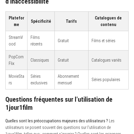
d’inaccessibilité
Platefor
Catalogues de
Spécificité
Tarifs
me
contenu
StreamV
Films
Gratuit
Films et séries
ood
récents
PopCorn
Classiques
Gratuit
Catalogues variés
Flix
MovieSta
Séries
Abonnement
Séries populaires
rs
exclusives
mensuel
Questions fréquentes sur l’utilisation de
1jour1film
S
e
a
Quelles sont les préoccupations majeures des utilisateurs ?
Les
r
utilisateurs se posent souvent des questions sur l’utilisation de
c
h
1jour1film, telles que : comment s’inscrire ? Quelles sont les exigences