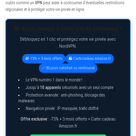
outils comme un
VPN
peut aider à contourner d’éventuelles restrictions
régionales et à protéger votre vie privée en ligne.
🚨 Accès bloqué à votre site de streaming ?
Débloquez en 1 clic et protégez votre vie privée avec
NordVPN.
🎁 -73% + 3 mois offerts
🛍️ Carte cadeau Amazon.fr
✅ 30 jours satisfait ou remboursé
Le VPN numéro 1 dans le monde !
Jusqu’à
10 appareils
sécurisés avec un seul compte
Protection avancée : anti-phishing, blocage des
malwares
Navigation privée : IP masquée, trafic chiffré
Offre exclusive :
-73% + 3 mois offerts + Carte cadeau
Amazon.fr