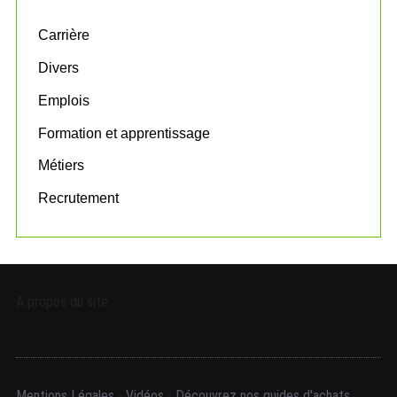
f
o
Carrière
r
:
Divers
Emplois
Formation et apprentissage
Métiers
Recrutement
A propos du site
Mentions Légales
-
Vidéos
-
Découvrez nos guides d'achats.