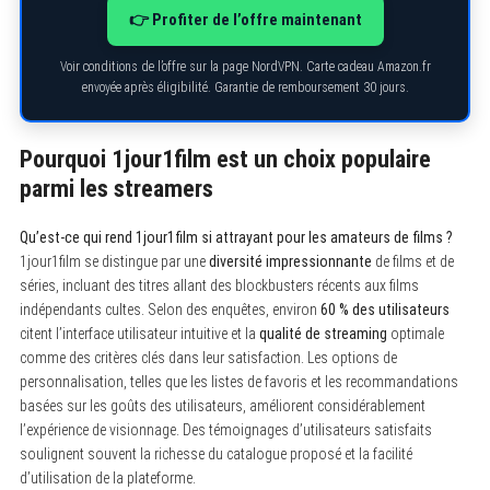
👉 Profiter de l’offre maintenant
Voir conditions de l’offre sur la page NordVPN. Carte cadeau Amazon.fr
envoyée après éligibilité. Garantie de remboursement 30 jours.
Pourquoi 1jour1film est un choix populaire
parmi les streamers
Qu’est-ce qui rend 1jour1film si attrayant pour les amateurs de films ?
1jour1film se distingue par une
diversité impressionnante
de films et de
séries, incluant des titres allant des blockbusters récents aux films
indépendants cultes. Selon des enquêtes, environ
60 % des utilisateurs
citent l’interface utilisateur intuitive et la
qualité de streaming
optimale
comme des critères clés dans leur satisfaction. Les options de
personnalisation, telles que les listes de favoris et les recommandations
basées sur les goûts des utilisateurs, améliorent considérablement
l’expérience de visionnage. Des témoignages d’utilisateurs satisfaits
soulignent souvent la richesse du catalogue proposé et la facilité
d’utilisation de la plateforme.