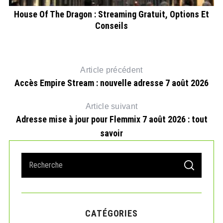
ils
House Of The Dragon : Streaming Gratuit, Options Et
Conseils
Article précédent
Accès Empire Stream : nouvelle adresse 7 août 2026
Article suivant
Adresse mise à jour pour Flemmix 7 août 2026 : tout
savoir
S
S
e
E
A
a
R
r
C
H
c
CATÉGORIES
h