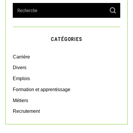
S
S
e
E
A
a
R
r
C
H
c
CATÉGORIES
h
f
o
Carrière
r
:
Divers
Emplois
Formation et apprentissage
Métiers
Recrutement