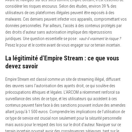
considérer les risques encourus. Selon des études, environ 39 % des
utilisateurs de ces plateformes illégales peuvent être exposés à des
malwares. Ces derniers peuvent infecter vos appareils, compromettant vos
données personnelles. Par ailleurs, l’accès à des contenus protégés par
S
des droits d’auteur sans autorisation implique des répercussions
e
a
juridiques. Une question essentielle se pose :
vaut-il vraiment le risque ?
r
Pesez le pour et le contre avant de vous engager sur ce terrain incertain.
c
h
f
La légitimité d’Empire Stream : ce que vous
o
devez savoir
r
:
Empire Stream est classé comme un site de streaming illégal, diffusant
des œuvres sans l’autorisation des ayants droit, ce qui soulève des
préoccupations éthiques et légales. L’ARCOM a récemment renforcé sa
surveillance des sites de ce type, et les utilisateurs qui accèdent à ces
contenus peuvent faire face à des sanctions pouvant inclure des amendes
allant jusqu’à 1 500 euros. Comprendre les implications de l’utilisation de
ce type de service est crucial non seulement pour la sécurité personnelle
mais aussi pour le respect des lois sur le droit d’auteur. Naviguer sur ce
terrain incertain pourrait avoir des conséquences sérieuses, tant sur le