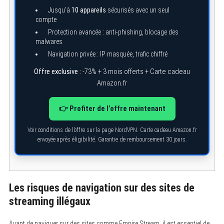
Jusqu’à
10 appareils
sécurisés avec un seul
compte
Protection avancée : anti-phishing, blocage des
malwares
Navigation privée : IP masquée, trafic chiffré
Offre exclusive :
-73% + 3 mois offerts + Carte cadeau
Amazon.fr
👉 Profiter de l’offre maintenant
Voir conditions de l’offre sur la page NordVPN. Carte cadeau Amazon.fr
envoyée après éligibilité. Garantie de remboursement 30 jours.
Les risques de navigation sur des sites de
streaming illégaux
Avant de naviguer sur des sites comme Empire Stream, il est essentiel de