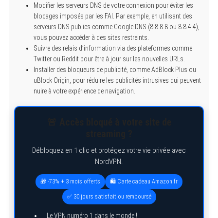
Modifier les serveurs DNS de votre connexion pour éviter les
blocages imposés par les FAI. Par exemple, en utilisant des
serveurs DNS publics comme Google DNS (8.8.8.8 ou 8.8.4.4),
vous pouvez accéder à des sites restreints.
Suivre des relais d’information via des plateformes comme
Twitter ou Reddit pour être à jour sur les nouvelles URLs.
Installer des bloqueurs de publicité, comme AdBlock Plus ou
uBlock Origin, pour réduire les publicités intrusives qui peuvent
nuire à votre expérience de navigation.
🚨 Accès bloqué à votre site de
streaming ?
Débloquez en 1 clic et protégez votre vie privée avec
NordVPN.
🎁 -73% + 3 mois offerts
🛍️ Carte cadeau Amazon.fr
✅ 30 jours satisfait ou remboursé
Le VPN numéro 1 dans le monde !