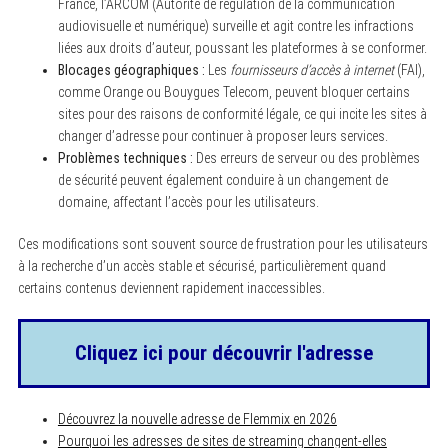
France, l’ARCOM (Autorité de régulation de la communication
audiovisuelle et numérique) surveille et agit contre les infractions
liées aux droits d’auteur, poussant les plateformes à se conformer.
Blocages géographiques :
Les
fournisseurs d’accès à internet
(FAI),
comme Orange ou Bouygues Telecom, peuvent bloquer certains
sites pour des raisons de conformité légale, ce qui incite les sites à
changer d’adresse pour continuer à proposer leurs services.
Problèmes techniques :
Des erreurs de serveur ou des problèmes
de sécurité peuvent également conduire à un changement de
domaine, affectant l’accès pour les utilisateurs.
Ces modifications sont souvent source de frustration pour les utilisateurs
à la recherche d’un accès stable et sécurisé, particulièrement quand
certains contenus deviennent rapidement inaccessibles.
S
e
Cliquez ici pour découvrir l'adresse
a
r
c
h
Découvrez la nouvelle adresse de Flemmix en 2026
f
Pourquoi les adresses de sites de streaming changent-elles
o