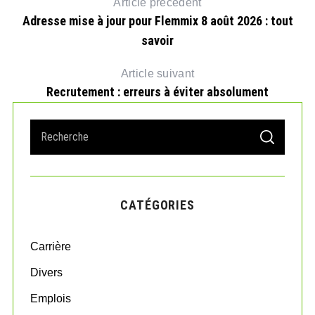
Article précédent
Adresse mise à jour pour Flemmix 8 août 2026 : tout
savoir
Article suivant
Recrutement : erreurs à éviter absolument
S
S
e
E
026
A
a
R
r
C
H
c
CATÉGORIES
h
f
o
Carrière
r
:
Divers
Emplois