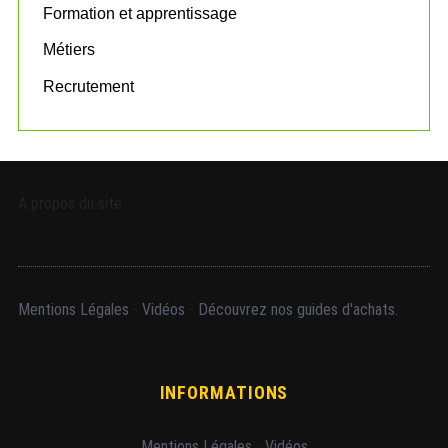
Formation et apprentissage
Métiers
Recrutement
A propos du site
Mentions Légales
-
Vidéos
-
Découvrez nos guides d'achats.
INFORMATIONS
Mentions Légales
-
Vidéos