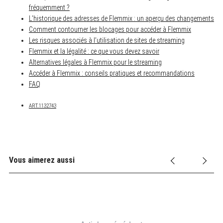
r
fréquemment ?
:
L’historique des adresses de Flemmix : un aperçu des changements
Comment contourner les blocages pour accéder à Flemmix
Les risques associés à l’utilisation de sites de streaming
Flemmix et la légalité : ce que vous devez savoir
Alternatives légales à Flemmix pour le streaming
Accéder à Flemmix : conseils pratiques et recommandations
FAQ
ART.1132743
Vous aimerez aussi