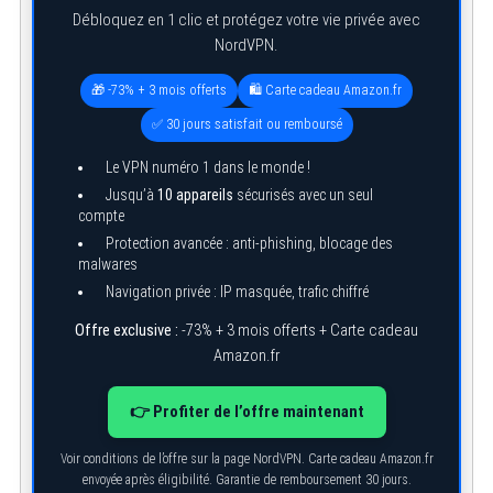
Débloquez en 1 clic et protégez votre vie privée avec
NordVPN.
🎁 -73% + 3 mois offerts
🛍️ Carte cadeau Amazon.fr
S
✅ 30 jours satisfait ou remboursé
e
a
Le VPN numéro 1 dans le monde !
r
c
Jusqu’à
10 appareils
sécurisés avec un seul
h
compte
f
o
Protection avancée : anti-phishing, blocage des
r
malwares
:
Navigation privée : IP masquée, trafic chiffré
Offre exclusive :
-73% + 3 mois offerts + Carte cadeau
Amazon.fr
👉 Profiter de l’offre maintenant
Voir conditions de l’offre sur la page NordVPN. Carte cadeau Amazon.fr
envoyée après éligibilité. Garantie de remboursement 30 jours.