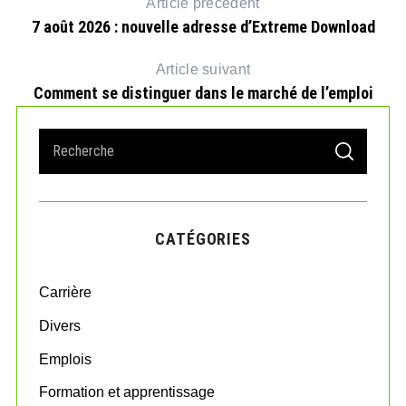
Article précédent
7 août 2026 : nouvelle adresse d’Extreme Download
Article suivant
Comment se distinguer dans le marché de l’emploi
S
S
e
E
A
a
R
r
C
H
c
CATÉGORIES
h
f
o
Carrière
r
:
Divers
Emplois
Formation et apprentissage