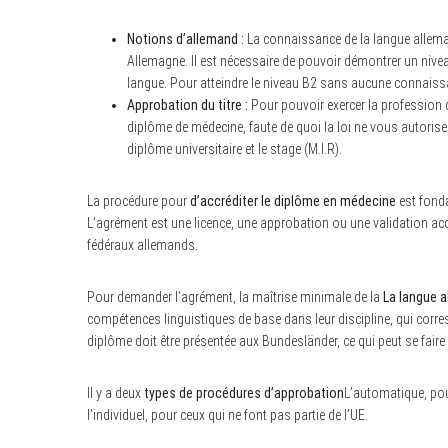
Notions d’allemand :
La connaissance de la langue allema
Allemagne. Il est nécessaire de pouvoir démontrer un nive
langue. Pour atteindre le niveau B2 sans aucune connaiss
Approbation du titre :
Pour pouvoir exercer la profession 
diplôme de médecine, faute de quoi la loi ne vous autorise 
diplôme universitaire et le stage (M.I.R).
La procédure pour
d’accréditer le diplôme en médecine
est fonda
L’agrément est une licence, une approbation ou une validation acc
fédéraux allemands.
Pour demander l’agrément, la maîtrise minimale de la
La langue 
S
e
compétences linguistiques de base dans leur discipline, qui cor
a
diplôme doit être présentée aux Bundesländer, ce qui peut se faire 
r
c
h
Il y a deux
types de procédures d’approbation
L’automatique, pou
f
o
l’individuel, pour ceux qui ne font pas partie de l’UE.
r
: