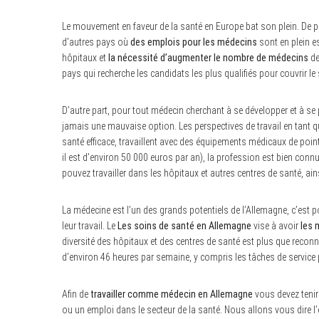
Le mouvement en faveur de la santé en Europe bat son plein. De pl
d’autres pays où
des emplois pour les médecins
sont en plein es
hôpitaux et
la nécessité d’augmenter le nombre de médecins
de
pays qui recherche les candidats les plus qualifiés pour couvrir le 
D’autre part, pour tout médecin cherchant à se développer et à se 
jamais une mauvaise option. Les perspectives de travail en tant 
santé efficace, travaillent avec des équipements médicaux de point
il est d’environ 50 000 euros par an), la profession est bien connu
pouvez travailler dans les hôpitaux et autres centres de santé, ai
La médecine est l’un des grands potentiels de l’Allemagne, c’est
leur travail. Le
Les soins de santé en Allemagne
vise à avoir
les 
diversité des hôpitaux et des centres de santé est plus que rec
d’environ 46 heures par semaine, y compris les tâches de service p
Afin de
travailler comme médecin en Allemagne
vous devez tenir
ou un emploi dans le secteur de la santé. Nous allons vous dire l’e