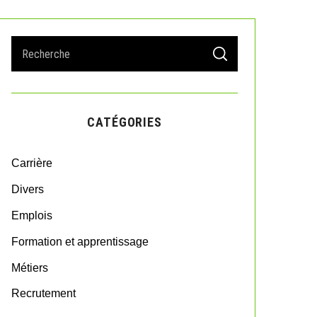
S
S
e
E
A
a
R
r
C
H
c
CATÉGORIES
h
f
o
Carrière
r
:
Divers
Emplois
Formation et apprentissage
Métiers
Recrutement