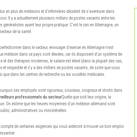
us en plus de médecins et d’infirmières décident de s’aventurer dans
sor. Il y a actuellement plusieurs milliers de postes vacants entre les
s généralistes ayant leur propre pratique. C’est le cas en Allemagne, un
secteur de la santé.
perfectionner dans le secteur, envisager d’exercer en Allemagne n’est
que médecin dans ce pays sont élevées, car ils disposent d’un système de
e et des thérapies modernes, le salaire est élevé (dans la plupart des cas,
e et respectée et il y a des milliers de postes vacants, de sorte que vous
nsi que dans les centres de recherche ou les sociétés médicales.
 pourquoi ses employés sont rigoureux, soucieux, soigneux et stricts dans
meilleurs professionnels du secteur
Quelle que soit leur origine, la
onnue. On estime que les heures moyennes d’un médecin allemand sont
ublic, administratives ou ministérielles.
 compte de certaines exigences qui vous aideront à trouver un bon emploi
ssentiel :