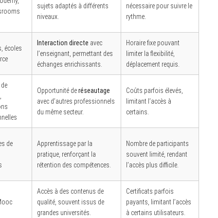
 Udemy,
sujets adaptés à différents
nécessaire pour suivre le
srooms
niveaux.
rythme.
Interaction directe
avec
Horaire fixe pouvant
s, écoles
l’enseignant, permettant des
limiter la flexibilité,
rce
échanges enrichissants.
déplacement requis.
 de
Opportunité de
réseautage
Coûts parfois élevés,
,
avec d’autres professionnels
limitant l’accès à
ons
du même secteur.
certains.
nnelles
es de
Apprentissage par la
Nombre de participants
pratique, renforçant la
souvent limité, rendant
s
rétention des compétences.
l’accès plus difficile.
Accès à des contenus de
Certificats parfois
Mooc
qualité, souvent issus de
payants, limitant l’accès
grandes universités.
à certains utilisateurs.