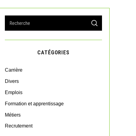
S
S
e
E
A
a
R
r
C
H
c
CATÉGORIES
h
f
o
Carrière
r
:
Divers
Emplois
Formation et apprentissage
Métiers
Recrutement