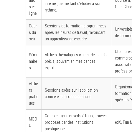
ation
Coursera,
internet, permettant d’étudier à son
s en
OpenClas
rythme.
ligne
Cour
Sessions de formation programmées
S
Université
s du
après les heures de travail, favorisant
e
de comme
a
soir
un apprentissage encadré.
r
c
Chambres
h
Sémi
Ateliers thématiques ciblant des sujets
f
commerce
naire
précis, souvent animés par des
o
associati
r
s
experts.
professio
:
Atelie
Organism
rs
Sessions axées sur l’application
formation
pratiq
concrète des connaissances.
spécialisé
ues
Cours en ligne ouverts à tous, souvent
MOO
proposés par des institutions
edX, Fun 
C
prestigieuses.