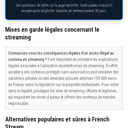
f
o
Voir conditions de l’offre sur la page NordVPN. Carte cadeau Amazon.fr
r
envoyée après éligibilité. Garantie de remboursement 30 jours.
:
Mises en garde légales concernant le
streaming
Connaissez-vous les conséquences légales d’un accès illégal au
contenu en streaming ?
Il est important de connaître les implications
légales associées à l’utilisation de plateformes de streaming. En effet,
accéder à des contenus protégés sans autorisation peut entraîner des
sanctions pénales ou des amendes pouvant atteindre 150 000 euros
en France, selon la législation sur la propriété intellectuelle. Pour rester
dans la légalité, privilégiez les sites de streaming officiels et légitimes,
qui respectent les droits d’auteur et offrent des contenus de manière
responsable.
Alternatives populaires et sûres à French
Stream