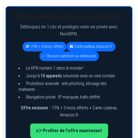
🚨 Accès bloqué à votre site de streaming ?
Débloquez en 1 clic et protégez votre vie privée avec
NordVPN.
🎁 -73% + 3 mois offerts
🛍️ Carte cadeau Amazon.fr
✅ 30 jours satisfait ou remboursé
Le VPN numéro 1 dans le monde !
Jusqu’à
10 appareils
sécurisés avec un seul compte
Protection avancée : anti-phishing, blocage des
malwares
Navigation privée : IP masquée, trafic chiffré
Offre exclusive :
-73% + 3 mois offerts + Carte cadeau
S
e
Amazon.fr
a
r
c
👉 Profiter de l’offre maintenant
h