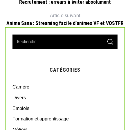
Recrutement : erreurs à éviter absolument
Article suivant
Anime Sana : Streaming facile d’animes VF et VOSTFR
S
S
e
E
A
a
R
r
C
H
c
CATÉGORIES
h
f
o
Carrière
r
:
Divers
Emplois
Formation et apprentissage
Métiers