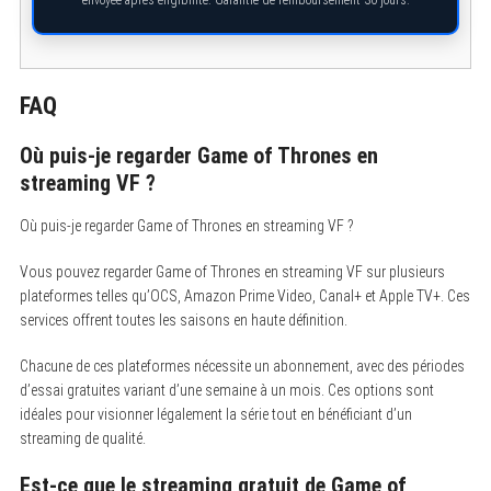
FAQ
S
Où puis-je regarder Game of Thrones en
e
a
streaming VF ?
r
c
Où puis-je regarder Game of Thrones en streaming VF ?
h
f
o
Vous pouvez regarder Game of Thrones en streaming VF sur plusieurs
r
plateformes telles qu’OCS, Amazon Prime Video, Canal+ et Apple TV+. Ces
:
services offrent toutes les saisons en haute définition.
Chacune de ces plateformes nécessite un abonnement, avec des périodes
d’essai gratuites variant d’une semaine à un mois. Ces options sont
idéales pour visionner légalement la série tout en bénéficiant d’un
streaming de qualité.
Est-ce que le streaming gratuit de Game of