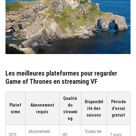
Les meilleures plateformes pour regarder
Game of Thrones en streaming VF
Qualité
Disponibil
Période
Platef
Abonnement
du
ité des
d’essai
orme
requis
streami
saisons
gratuit
ng
Abonnement
Toutes les
OCS
HD
7 jours