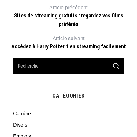
Article précédent
Sites de streaming gratuits : regardez vos films
préférés
Article suivant
Accédez à Harry Potter 1 en streaming facilement
S
S
e
E
A
a
R
r
C
H
c
CATÉGORIES
h
f
o
Carrière
r
:
Divers
Emplois