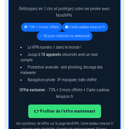
Débloquez en 1 clic et protégez votre vie privée avec
NordVPN.
🎁 -73% + 3 mois offerts
🛍️ Carte cadeau Amazon.fr
✅ 30 jours satisfait ou remboursé
Le VPN numéro 1 dans le monde !
Jusqu’à
10 appareils
sécurisés avec un seul
compte
Protection avancée : anti-phishing, blocage des
malwares
Navigation privée : IP masquée, trafic chiffré
Offre exclusive :
-73% + 3 mois offerts + Carte cadeau
Amazon.fr
👉 Profiter de l’offre maintenant
Voir conditions de l’offre sur la page NordVPN. Carte cadeau Amazon.fr
envoyée après éligibilité. Garantie de remboursement 30 jours.