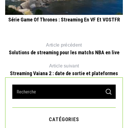
Série Game Of Thrones : Streaming En VF Et VOSTFR
On
Article précédent
Solutions de streaming pour les matchs NBA en live
Article suivant
Streaming Vaiana 2 : date de sortie et plateformes
S
S
e
E
A
a
R
r
C
H
c
CATÉGORIES
h
f