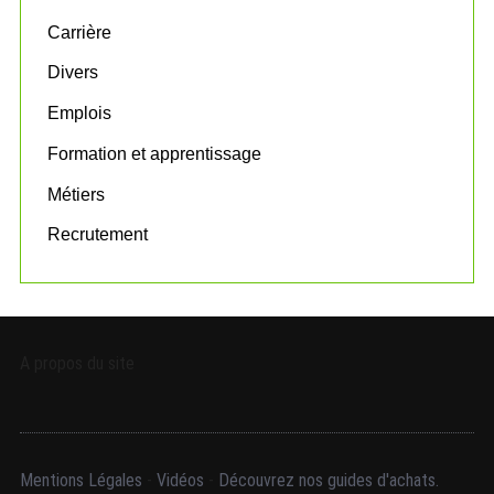
o
Carrière
r
:
Divers
Emplois
Formation et apprentissage
Métiers
Recrutement
A propos du site
Mentions Légales
-
Vidéos
-
Découvrez nos guides d'achats.