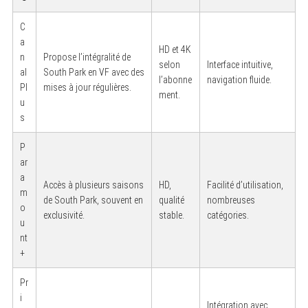
C
a
HD et 4K
n
Propose l’intégralité de
selon
Interface intuitive,
al
South Park en VF avec des
l’abonne
navigation fluide.
Pl
mises à jour régulières.
ment.
u
s
P
ar
a
Accès à plusieurs saisons
HD,
Facilité d’utilisation,
m
de South Park, souvent en
qualité
nombreuses
o
exclusivité.
stable.
catégories.
u
nt
+
Pr
i
Intégration avec