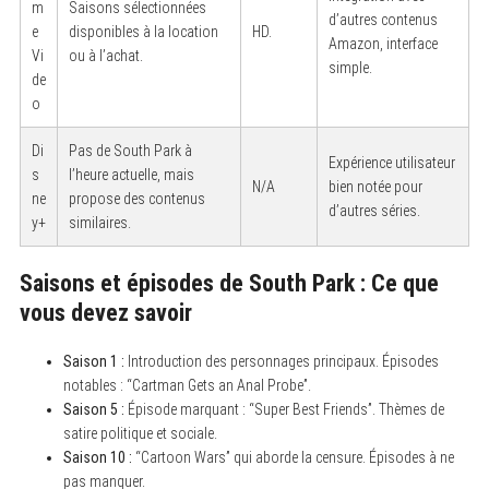
m
Saisons sélectionnées
d’autres contenus
e
disponibles à la location
HD.
Amazon, interface
Vi
ou à l’achat.
simple.
de
o
Di
Pas de South Park à
Expérience utilisateur
s
l’heure actuelle, mais
N/A
bien notée pour
ne
propose des contenus
d’autres séries.
y+
similaires.
Saisons et épisodes de South Park : Ce que
vous devez savoir
Saison 1 :
Introduction des personnages principaux. Épisodes
notables : “Cartman Gets an Anal Probe”.
Saison 5 :
Épisode marquant : “Super Best Friends”. Thèmes de
satire politique et sociale.
Saison 10 :
“Cartoon Wars” qui aborde la censure. Épisodes à ne
pas manquer.