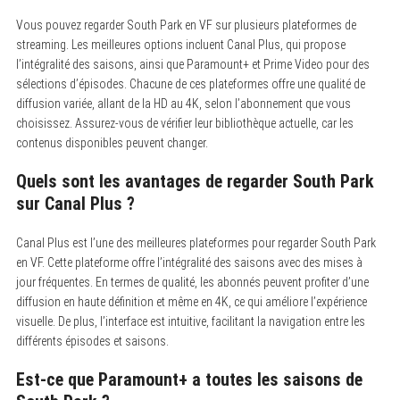
a
Vous pouvez regarder South Park en VF sur plusieurs plateformes de
r
c
streaming.
Les meilleures options incluent Canal Plus, qui propose
h
l’intégralité des saisons, ainsi que Paramount+ et Prime Video pour des
f
sélections d’épisodes. Chacune de ces plateformes offre une qualité de
o
r
diffusion variée, allant de la HD au 4K, selon l’abonnement que vous
:
choisissez. Assurez-vous de vérifier leur bibliothèque actuelle, car les
contenus disponibles peuvent changer.
Quels sont les avantages de regarder South Park
sur Canal Plus ?
Canal Plus est l’une des meilleures plateformes pour regarder South Park
en VF.
Cette plateforme offre l’intégralité des saisons avec des mises à
jour fréquentes. En termes de qualité, les abonnés peuvent profiter d’une
diffusion en haute définition et même en 4K, ce qui améliore l’expérience
visuelle. De plus, l’interface est intuitive, facilitant la navigation entre les
différents épisodes et saisons.
Est-ce que Paramount+ a toutes les saisons de