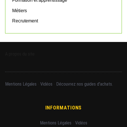
Formation et apprentissage
Métiers
Recrutement
A propos du site
Mentions Légales
-
Vidéos
-
Découvrez nos guides d'achats.
INFORMATIONS
Mentions Légales
-
Vidéos