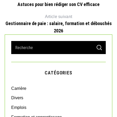
Astuces pour bien rédiger son CV efficace
Article suivant
Gestionnaire de paie : salaire, formation et débouchés
2026
S
S
e
E
A
a
R
r
C
H
c
CATÉGORIES
h
f
o
Carrière
r
:
Divers
Emplois