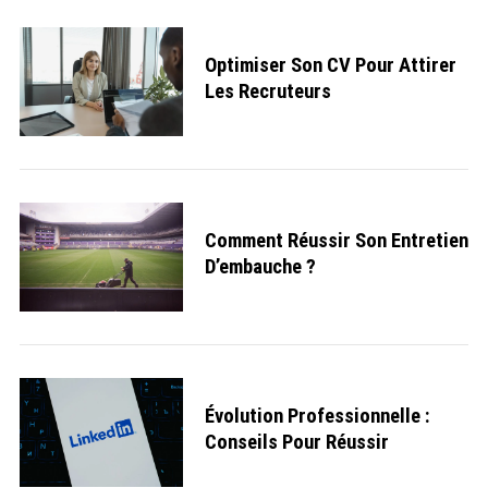
Optimiser Son CV Pour Attirer
Les Recruteurs
Comment Réussir Son Entretien
D’embauche ?
S
e
a
r
c
h
f
Évolution Professionnelle :
o
Conseils Pour Réussir
r
: