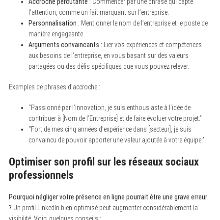
Accroche percutante :
Commencer par une phrase qui capte
l’attention, comme un fait marquant sur l’entreprise.
Personnalisation :
Mentionner le nom de l’entreprise et le poste de
manière engageante.
Arguments convaincants :
Lier vos expériences et compétences
aux besoins de l’entreprise, en vous basant sur des valeurs
S
partagées ou des défis spécifiques que vous pouvez relever.
e
a
Exemples de phrases d’accroche :
r
c
h
“Passionné par l’innovation, je suis enthousiaste à l’idée de
f
contribuer à [Nom de l’Entreprise] et de faire évoluer votre projet.”
o
r
“Fort de mes cinq années d’expérience dans [secteur], je suis
:
convaincu de pouvoir apporter une valeur ajoutée à votre équipe.”
Optimiser son profil sur les réseaux sociaux
professionnels
Pourquoi négliger votre présence en ligne pourrait être une grave erreur
?
Un profil LinkedIn bien optimisé peut augmenter considérablement la
visibilité. Voici quelques conseils :