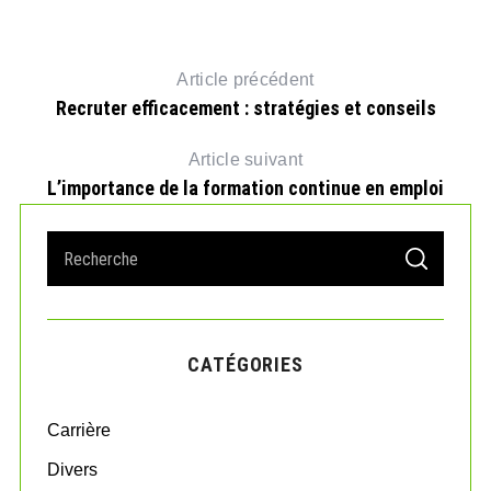
Article précédent
Recruter efficacement : stratégies et conseils
Article suivant
L’importance de la formation continue en emploi
S
S
e
E
A
a
R
r
C
H
c
CATÉGORIES
h
f
o
Carrière
r
:
Divers