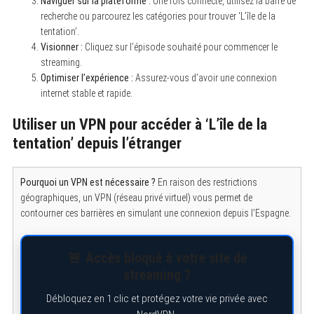
Naviguer sur la plateforme :
Une fois connecté, utilisez la barre de
recherche ou parcourez les catégories pour trouver ‘L’île de la
tentation’.
Visionner :
Cliquez sur l’épisode souhaité pour commencer le
streaming.
Optimiser l’expérience :
Assurez-vous d’avoir une connexion
internet stable et rapide.
Utiliser un VPN pour accéder à ‘L’île de la
tentation’ depuis l’étranger
Pourquoi un VPN est nécessaire ?
En raison des restrictions
géographiques, un VPN (réseau privé virtuel) vous permet de
contourner ces barrières en simulant une connexion depuis l’Espagne.
🚨 Accès bloqué à votre site de
streaming ?
Débloquez en 1 clic et protégez votre vie privée avec