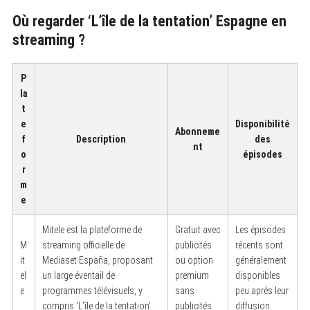
Où regarder ‘L’île de la tentation’ Espagne en
streaming ?
P
la
t
e
Disponibilité
Abonneme
f
Description
des
nt
o
épisodes
r
m
e
Mitele est la plateforme de
Gratuit avec
Les épisodes
M
streaming officielle de
publicités
récents sont
it
Mediaset España, proposant
ou option
généralement
el
un large éventail de
premium
disponibles
e
programmes télévisuels, y
sans
peu après leur
compris ‘L’île de la tentation’.
publicités.
diffusion.