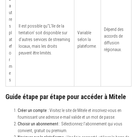
a
ut
re
s
Il est possible qu’‘L’île de la
Dépend des
pl
tentation’ soit disponible sur
Variable
accords de
at
d’autres services de streaming
selon la
diffusion
ef
locaux, mais les droits
plateforme.
régionaux.
o
peuvent être limités.
r
m
e
s
Guide étape par étape pour accéder à Mitele
Créer un compte :
Visitez le site de Mitele et inscrivez-vous en
fournissant une adresse e-mail valide et un mot de passe.
Choisir un abonnement :
Sélectionnez l’abonnement qui vous
convient, gratuit ou premium.