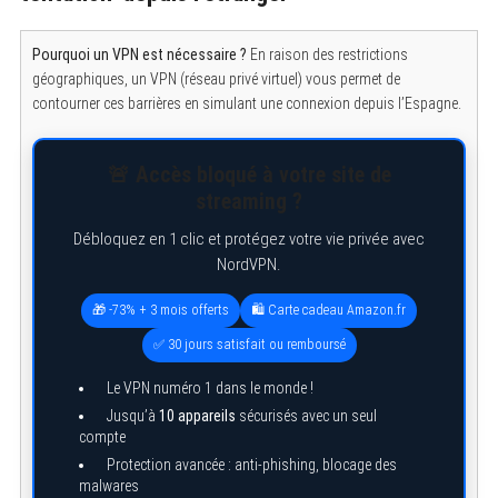
Pourquoi un VPN est nécessaire ?
En raison des restrictions
géographiques, un VPN (réseau privé virtuel) vous permet de
contourner ces barrières en simulant une connexion depuis l’Espagne.
🚨 Accès bloqué à votre site de
streaming ?
Débloquez en 1 clic et protégez votre vie privée avec
NordVPN.
🎁 -73% + 3 mois offerts
🛍️ Carte cadeau Amazon.fr
✅ 30 jours satisfait ou remboursé
Le VPN numéro 1 dans le monde !
Jusqu’à
10 appareils
sécurisés avec un seul
compte
Protection avancée : anti-phishing, blocage des
malwares