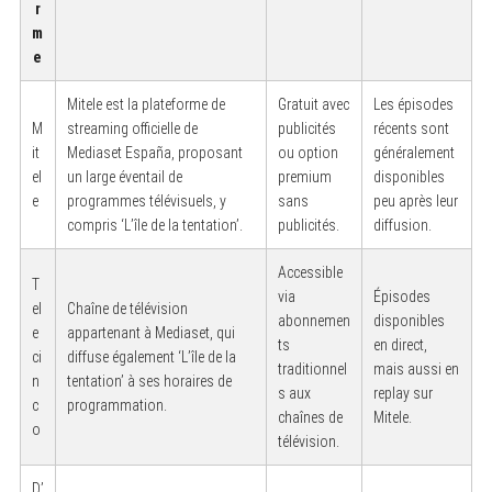
r
m
e
Mitele est la plateforme de
Gratuit avec
Les épisodes
M
streaming officielle de
publicités
récents sont
it
Mediaset España, proposant
ou option
généralement
el
un large éventail de
premium
disponibles
e
programmes télévisuels, y
sans
peu après leur
compris ‘L’île de la tentation’.
publicités.
diffusion.
Accessible
T
via
Épisodes
el
Chaîne de télévision
abonnemen
disponibles
e
appartenant à Mediaset, qui
ts
en direct,
ci
diffuse également ‘L’île de la
traditionnel
mais aussi en
n
tentation’ à ses horaires de
s aux
replay sur
c
programmation.
chaînes de
Mitele.
o
télévision.
D’