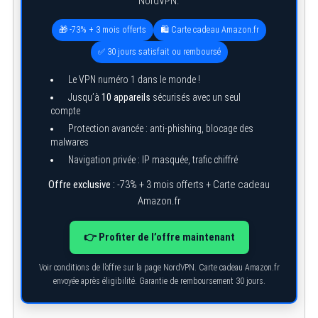
NordVPN.
🎁 -73% + 3 mois offerts
🛍️ Carte cadeau Amazon.fr
✅ 30 jours satisfait ou remboursé
Le VPN numéro 1 dans le monde !
Jusqu’à
10 appareils
sécurisés avec un seul
compte
Protection avancée : anti-phishing, blocage des
malwares
Navigation privée : IP masquée, trafic chiffré
Offre exclusive :
-73% + 3 mois offerts + Carte cadeau
Amazon.fr
👉 Profiter de l’offre maintenant
Voir conditions de l’offre sur la page NordVPN. Carte cadeau Amazon.fr
envoyée après éligibilité. Garantie de remboursement 30 jours.