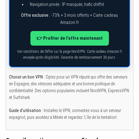
Navigation privée : IP masquée, trafic chiffré
Offre exclusive :
-73% + 3 mois offerts + Carte cadeau
Amazon.fr
👉 Profiter de l’offre maintenant
Voir conditions de l’offre sur la page NordVPN. Carte cadeau Amazon.fr
envoyée après éligibilité. Garantie de remboursement 30 jours.
Choisir un bon VPN :
Optez pour un VPN réputé qui offre des serveurs
en Espagne, des vitesses adéquates et une bonne politique de
confidentialité. Des options populaires incluent NordVPN, ExpressVPN
et Surfshark.
Guide d’utilisation :
Installez le VPN, connectez-vous à un serveur
espagnol, puis accédez à Mitele et regardez ‘L’île de la tentation’.