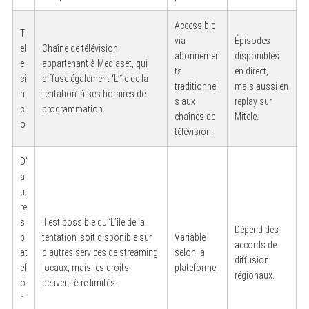
Accessible
T
via
Épisodes
el
Chaîne de télévision
abonnemen
disponibles
e
appartenant à Mediaset, qui
ts
en direct,
ci
diffuse également ‘L’île de la
traditionnel
mais aussi en
n
tentation’ à ses horaires de
s aux
replay sur
c
programmation.
chaînes de
Mitele.
o
télévision.
D’
a
ut
re
s
Il est possible qu’‘L’île de la
Dépend des
pl
tentation’ soit disponible sur
Variable
accords de
at
d’autres services de streaming
selon la
diffusion
ef
locaux, mais les droits
plateforme.
régionaux.
o
peuvent être limités.
r