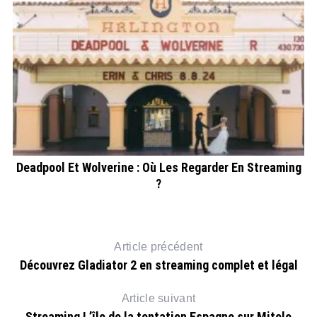
r
:
Deadpool Et Wolverine : Où Les Regarder En Streaming
?
Article précédent
Découvrez Gladiator 2 en streaming complet et légal
Article suivant
Streaming L’île de la tentation Espagne sur Mitele