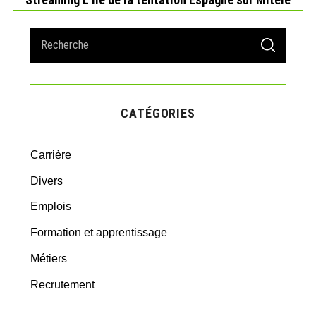
S
S
e
E
A
a
R
r
C
H
c
CATÉGORIES
h
f
o
Carrière
r
:
Divers
Emplois
Formation et apprentissage
Métiers
Recrutement